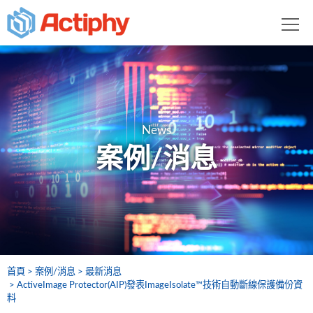
News
案例/消息
首頁
案例/消息
最新消息
ActiveImage Protector(AIP)發表ImageIsolate™技術自動斷線保護備份資
料