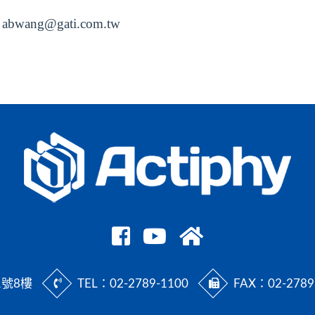
wang@gati.com.tw
1號8樓
TEL：
02-2789-1100
FAX：02-2789