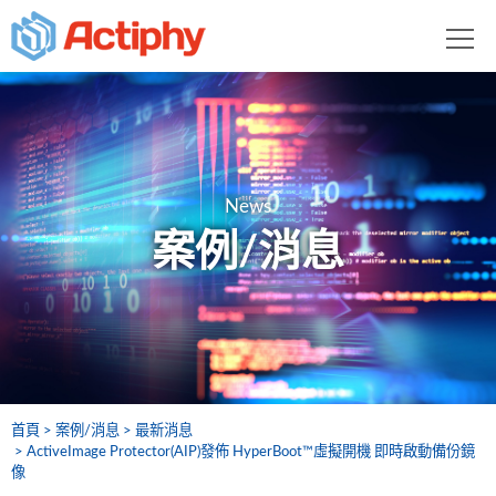
News
案例/消息
首頁
案例/消息
最新消息
ActiveImage Protector(AIP)發佈 HyperBoot™虛擬開機 即時啟動備份鏡
像