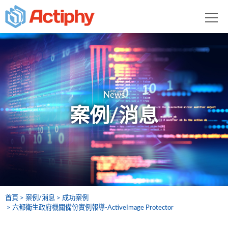
News
案例/消息
首頁
案例/消息
成功案例
六都衛生政府機關備份實例報導-ActiveImage Protector