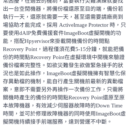
常困擾，在過去的機制，當要執行災難演練就要找
出一台空閒機器，將備份檔還原至目的端，備份若
執行一天，還原就需要一天，甚至還需要請廠商到
場協助才能完成。採用 ActiveImage Protector 時，只
要使用dAIP免費備援套件ImageBoot虛擬開機的功
能，搭配Hpyervisor來掛載開機備份的時間點
Recovery Point，過程僅須花費5-15分鐘，就能把備
份的時間點Recovery Point在虛擬環境中開機來驗證
備份檔案完整性。如欲災難發生欲做緊急接手的狀
況也是如此操作，ImageBoot虛擬開機擁有智慧化保
存異動檔的機制，能自行產生關機前最新的異動檔
案，意即不需要另外再操作一次備份工作，只需將
關機時產生的備份的時間點Recovery Point還原至原
本故障機器，有效減少伺服器故障時的Down Time
時間，並可於修理故障機器的同時使用ImageBoot虛
擬開機持續接手前端服務，達到營運不中斷。