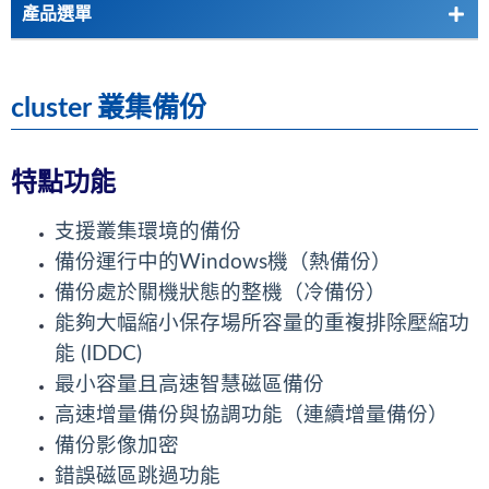
產品選單
ActiveImage Protector(AIP)解決方案
cluster 叢集備份
ActiveImage Protector 2022 產品特色
Desktop
特點功能
Server
支援叢集環境的備份
備份運行中的Windows機（熱備份）
Linux
備份處於關機狀態的整機（冷備份）
Virtual (Hyper-V / VMware)
能夠大幅縮小保存場所容量的重複排除壓縮功
能 (IDDC)
Cloud
最小容量且高速智慧磁區備份
cluster 叢集備份
高速增量備份與協調功能（連續增量備份）
備份影像加密
HyperStandby 類備援
錯誤磁區跳過功能