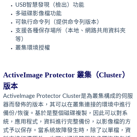
HyperBoot 虛擬開機
USB智慧發現（檢出）功能
多磁碟影像檔功能
ActiveVisor 中央控管
可執行命令列（提供命令列版本）
vStandby 類備援
支援各種保存場所（本地、網路共用資料夾
等）
ImageCenter 映像檔管理套件
叢集環境授權
ActiveImage Deploy USB™ 大量部署
ActiveImage Protector™ IT Pro Edition 無Agent備份
ActiveImage Protector
叢集（
Cluster
）
雲端還原 (In-Cloud Recovery)
版本
雲端待機 (In-Cloud Standby)
ActiveImage Protector Cluster是為叢集構成的伺服
器而發佈的版本，其可以在叢集連接的環境中進行
即時恢復啟動 HyperRecovery Live!
備份/恢復。基於是整個磁碟複製，因此可以對系
統，應用程式，資料進行完整備份，以影像檔的方
Actiphy Rapid Deploy™
式予以保存。當系統故障發生時，除了以單檔，資
Actiphy StorageServer